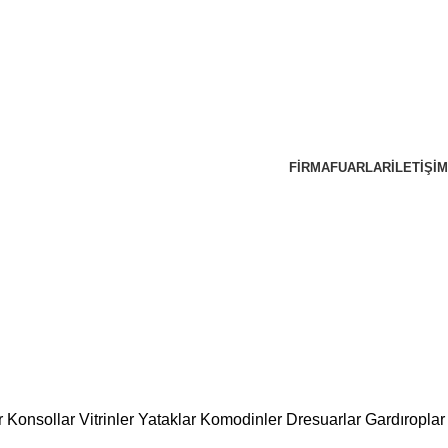
FIRMA
FUARLAR
İLETIŞIM
r
Konsollar
Vitrinler
Yataklar
Komodinler
Dresuarlar
Gardıroplar