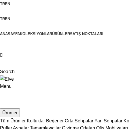
TR
EN
TR
EN
ANASAYFA
KOLEKSIYONLAR
ÜRÜNLER
SATIŞ NOKTALARI
Search
Menu
Ürünler
Tüm Ürünler
Koltuklar
Berjerler
Orta Sehpalar
Yan Sehpalar
Ko
Puflar
Aynalar
Tamamlayıcılar
Giyinme Odaları
Ofis Mobilyaları