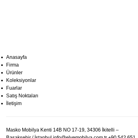
Anasayfa
Firma
Ürünler
Koleksiyonlar
Fuarlar
Satış Noktaları
İletişim
Masko Mobilya Kenti 14B NO 17-19, 34306 İkitelli –
Başakşehir / İstanbul
info@elvemobilya.com.tr
+90 542 651