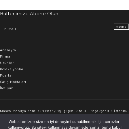
Bültenimize Abone Olun
Anasayfa
Firma
Ürünler
Koleksiyonlar
Fuarlar
Satış Noktaları
İletişim
Masko Mobilya Kenti 14B NO 17-19, 34306 İkitelli – Başakşehir / İstanbul
info@elvemobilya.com.tr
Web sitemizde size en iyi deneyimi sunabilmemiz için çerezleri
kullanıyoruz. Bu siteyi kullanmaya devam ederseniz, bunu kabul
+90 542 651 88 18