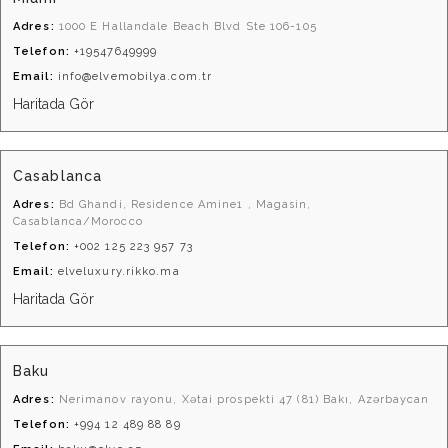
Adres:
1000 E Hallandale Beach Blvd Ste 106-105
Telefon:
+19547649999
Email:
info@elvemobilya.com.tr
Haritada Gör
Casablanca
Adres:
Bd Ghandi, Residence Amine1 , Magasin,
Casablanca/Morocco
Telefon:
+002 125 223 957 73
Email:
elveluxury.rikko.ma
Haritada Gör
Baku
Adres:
Nerimanov rayonu, Xətai prospekti 47 (81) Bakı, Azərbaycan
Telefon:
+994 12 489 88 89