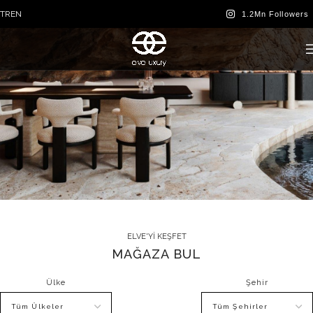
TR
EN
Satış Noktaları
ELVE'YI KEŞFET
MAĞAZA BUL
Ülke
Şehir