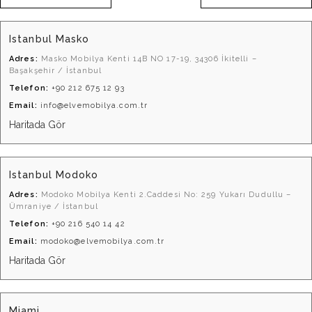
Istanbul Masko
Adres:
Masko Mobilya Kenti 14B NO 17-19, 34306 İkitelli –
Başakşehir / İstanbul
Telefon:
+90 212 675 12 93
Email:
info@elvemobilya.com.tr
Haritada Gör
Istanbul Modoko
Adres:
Modoko Mobilya Kenti 2.Caddesi No: 259 Yukarı Dudullu –
Ümraniye / İstanbul
Telefon:
+90 216 540 14 42
Email:
modoko@elvemobilya.com.tr
Haritada Gör
Miami