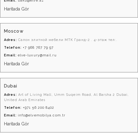
Email:
baku@elve.az
Haritada Gör
Moscow
Adres:
Салон элитной мебели МТК Гранд-2 . 4-этаж тел:.
Telefon:
+7 968 767 79 97
Email:
elve-luxury@mail.ru
Haritada Gör
Dubai
Adres:
Art of Living Mall, Umm Suqeim Road, Al Barsha 2 Dubai,
United Arab Emirates
Telefon:
+971 56 200 8402
Email:
info@elvemobilya.com.tr
Haritada Gör