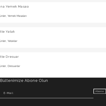
una Yemek Masası
,
ünler
Yemek Masaları
tte Yatak
,
ünler
Yataklar
tte Dresuar
,
ünler
Dresuarlar
Bültenimize Abone Olun