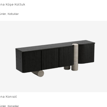
una Köşe Koltuk
,
ünler
Koltuklar
una Konsol
,
ünler
Konsollar