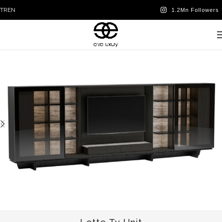
TR
EN