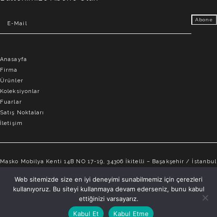
Anasayfa
Firma
Ürünler
Koleksiyonlar
Fuarlar
Satış Noktaları
İletişim
Masko Mobilya Kenti 14B NO 17-19, 34306 İkitelli – Başakşehir / İstanbul
info@elvemobilya.com.tr
Web sitemizde size en iyi deneyimi sunabilmemiz için çerezleri
kullanıyoruz. Bu siteyi kullanmaya devam ederseniz, bunu kabul
+90 542 651 88 18
ettiğinizi varsayarız.
Kabul Et
Kabul Etme