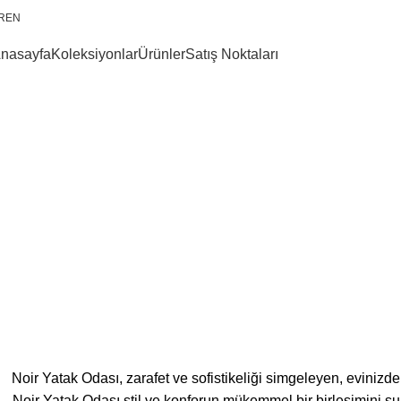
R
EN
nasayfa
Koleksiyonlar
Ürünler
Satış Noktaları
Noir Yatak Odası, zarafet ve sofistikeliği simgeleyen, evinizd
Noir Yatak Odası stil ve konforun mükemmel bir birleşimini sun