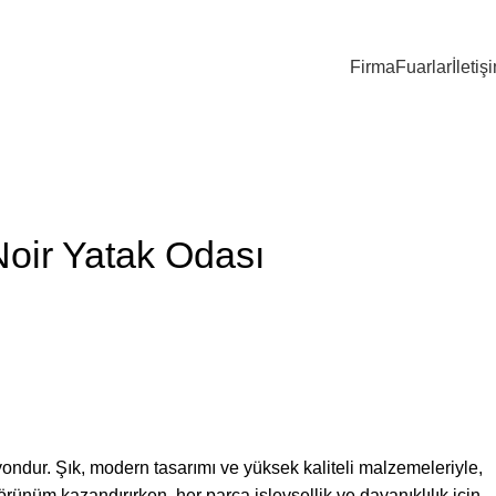
Firma
Fuarlar
İletiş
Noir Yatak Odası
yondur. Şık, modern tasarımı ve yüksek kaliteli malzemeleriyle,
rünüm kazandırırken, her parça işlevsellik ve dayanıklılık için