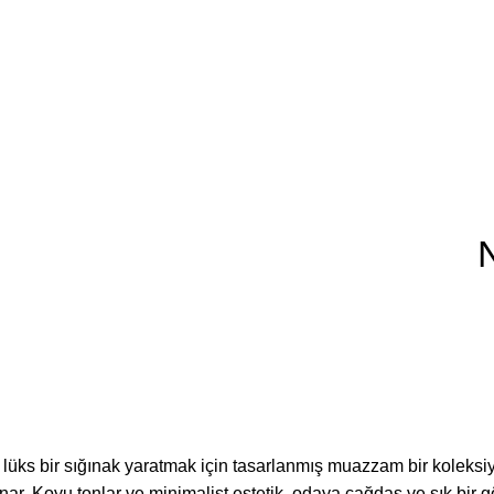
e lüks bir sığınak yaratmak için tasarlanmış muazzam bir koleksi
ar. Koyu tonlar ve minimalist estetik, odaya çağdaş ve şık bir gö