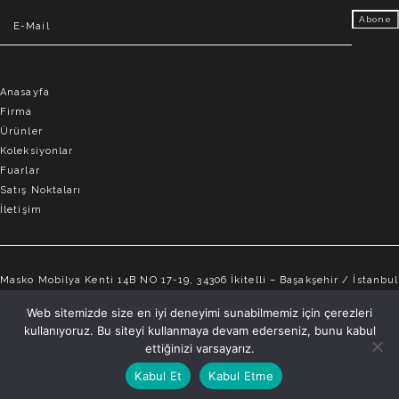
Anasayfa
Firma
Ürünler
Koleksiyonlar
Fuarlar
Satış Noktaları
İletişim
Masko Mobilya Kenti 14B NO 17-19, 34306 İkitelli – Başakşehir / İstanbul
info@elvemobilya.com.tr
Web sitemizde size en iyi deneyimi sunabilmemiz için çerezleri
kullanıyoruz. Bu siteyi kullanmaya devam ederseniz, bunu kabul
+90 542 651 88 18
ettiğinizi varsayarız.
Kabul Et
Kabul Etme
ELVE © Telif Hakkı 2025 | Tüm hakları saklıdır.