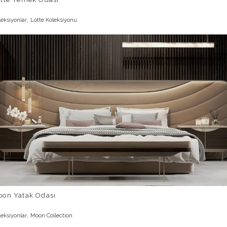
,
leksiyonlar
Lotte Koleksiyonu
oon Yatak Odası
,
leksiyonlar
Moon Collection