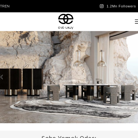
TR
EN