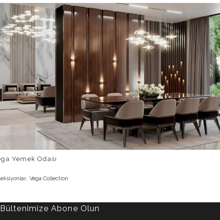
ega Yemek Odası
,
leksiyonlar
Vega Collection
Bültenimize Abone Olun