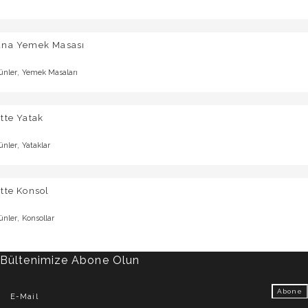
una Yemek Masası
,
ünler
Yemek Masaları
tte Yatak
,
ünler
Yataklar
tte Konsol
,
ünler
Konsollar
Bültenimize Abone Olun