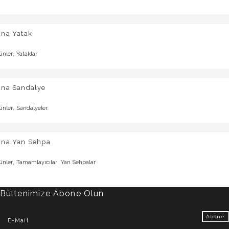
una Yatak
,
ünler
Yataklar
una Sandalye
,
ünler
Sandalyeler
una Yan Sehpa
,
,
ünler
Tamamlayıcılar
Yan Sehpalar
Bültenimize Abone Olun