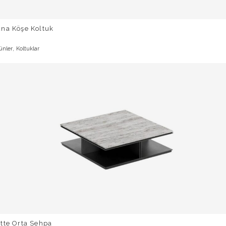
una Köşe Koltuk
,
ünler
Koltuklar
tte Orta Sehpa