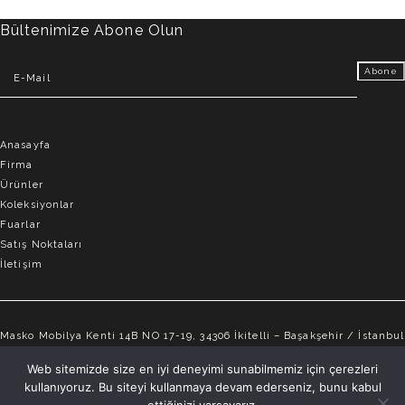
Bültenimize Abone Olun
Anasayfa
Firma
Ürünler
Koleksiyonlar
Fuarlar
Satış Noktaları
İletişim
Masko Mobilya Kenti 14B NO 17-19, 34306 İkitelli – Başakşehir / İstanbul
info@elvemobilya.com.tr
Web sitemizde size en iyi deneyimi sunabilmemiz için çerezleri
kullanıyoruz. Bu siteyi kullanmaya devam ederseniz, bunu kabul
+90 542 651 88 18