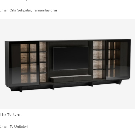
,
,
ünler
Orta Sehpalar
Tamamlayıcılar
tte Tv Unit
,
ünler
Tv Üniteleri