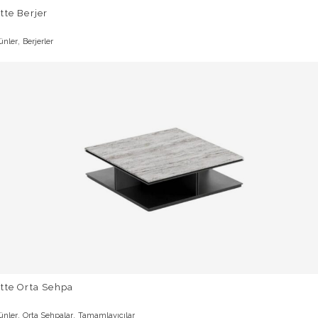
tte Berjer
,
ünler
Berjerler
tte Orta Sehpa
,
,
ünler
Orta Sehpalar
Tamamlayıcılar