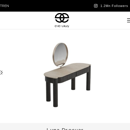
TR
EN