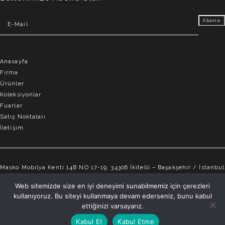
Anasayfa
Firma
Ürünler
Koleksiyonlar
Fuarlar
Satış Noktaları
İletişim
Masko Mobilya Kenti 14B NO 17-19, 34306 İkitelli – Başakşehir / İstanbul
info@elvemobilya.com.tr
Web sitemizde size en iyi deneyimi sunabilmemiz için çerezleri
kullanıyoruz. Bu siteyi kullanmaya devam ederseniz, bunu kabul
+90 542 651 88 18
ettiğinizi varsayarız.
Kabul Et
Kabul Etme