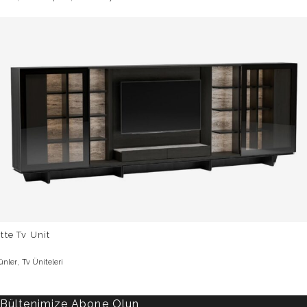
tte Tv Unit
,
ünler
Tv Üniteleri
Bültenimize Abone Olun