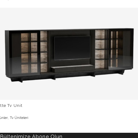
tte Tv Unit
,
ünler
Tv Üniteleri
Bültenimize Abone Olun