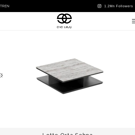
TR
EN