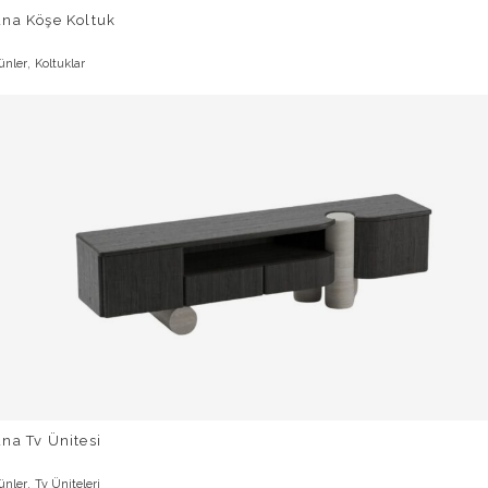
una Köşe Koltuk
,
ünler
Koltuklar
na Tv Ünitesi
,
ünler
Tv Üniteleri