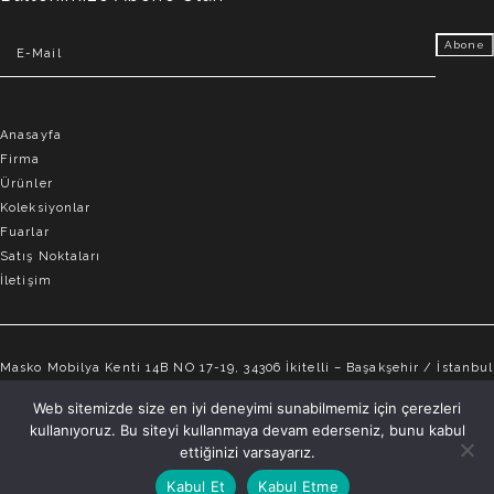
Anasayfa
Firma
Ürünler
Koleksiyonlar
Fuarlar
Satış Noktaları
İletişim
Masko Mobilya Kenti 14B NO 17-19, 34306 İkitelli – Başakşehir / İstanbul
info@elvemobilya.com.tr
Web sitemizde size en iyi deneyimi sunabilmemiz için çerezleri
kullanıyoruz. Bu siteyi kullanmaya devam ederseniz, bunu kabul
+90 542 651 88 18
ettiğinizi varsayarız.
Kabul Et
Kabul Etme