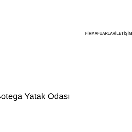
FIRMA
FUARLAR
İLETIŞIM
otega Yatak Odası