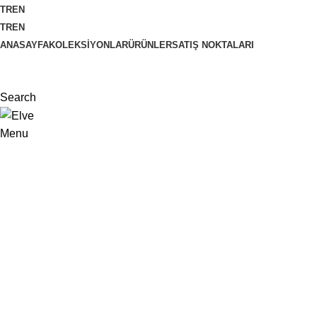
TR
EN
TR
EN
ANASAYFA
KOLEKSIYONLAR
ÜRÜNLER
SATIŞ NOKTALARI
Search
Menu