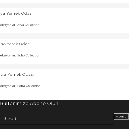
rya Yemek Odası
,
leksiyonlar
Arya Collection
oho Yatak Odası
,
leksiyonlar
Soho Collection
etra Yemek Odası
,
leksiyonlar
Petra Collection
Bültenimize Abone Olun