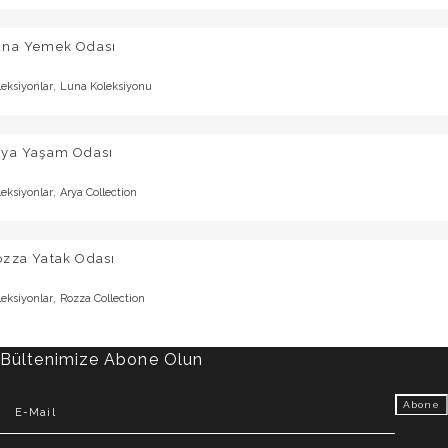
una Yemek Odası
,
leksiyonlar
Luna Koleksiyonu
rya Yaşam Odası
,
leksiyonlar
Arya Collection
ozza Yatak Odası
,
leksiyonlar
Rozza Collection
Bültenimize Abone Olun