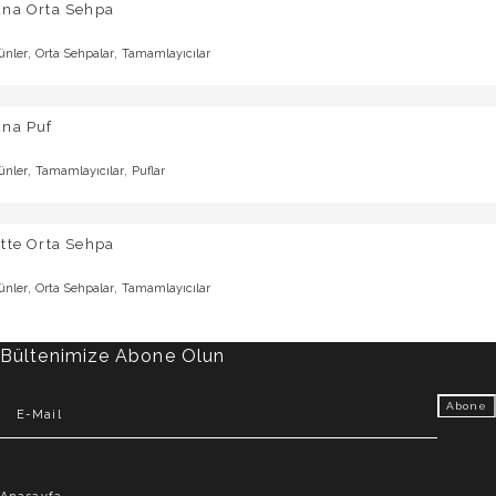
una Orta Sehpa
,
,
ünler
Orta Sehpalar
Tamamlayıcılar
una Puf
,
,
ünler
Tamamlayıcılar
Puflar
tte Orta Sehpa
,
,
ünler
Orta Sehpalar
Tamamlayıcılar
Bültenimize Abone Olun