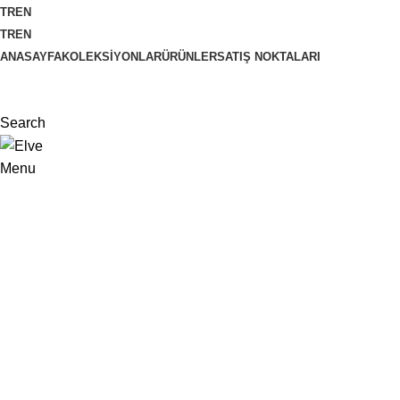
TR
EN
TR
EN
ANASAYFA
KOLEKSIYONLAR
ÜRÜNLER
SATIŞ NOKTALARI
Search
Menu