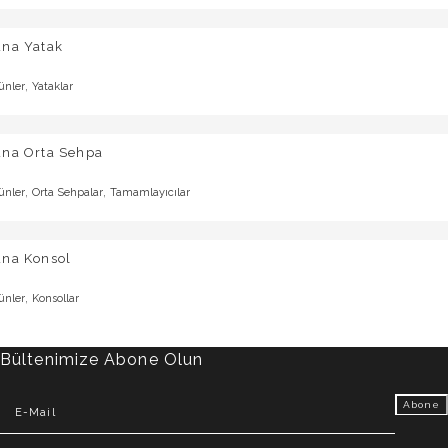
una Yatak
,
ünler
Yataklar
una Orta Sehpa
,
,
ünler
Orta Sehpalar
Tamamlayıcılar
una Konsol
,
ünler
Konsollar
Bültenimize Abone Olun