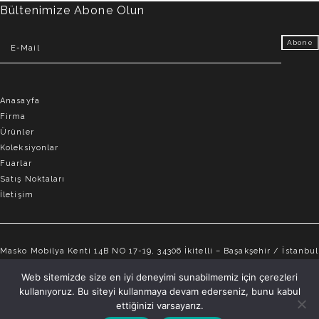
Bültenimize Abone Olun
Anasayfa
Firma
Ürünler
Koleksiyonlar
Fuarlar
Satış Noktaları
İletişim
Masko Mobilya Kenti 14B NO 17-19, 34306 İkitelli – Başakşehir / İstanbul
info@elvemobilya.com.tr
Web sitemizde size en iyi deneyimi sunabilmemiz için çerezleri
kullanıyoruz. Bu siteyi kullanmaya devam ederseniz, bunu kabul
+90 542 651 88 18
ettiğinizi varsayarız.