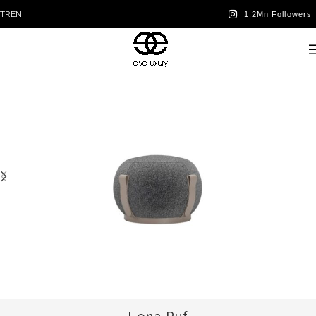
TR
EN