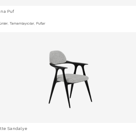
una Puf
,
,
ünler
Tamamlayıcılar
Puflar
tte Sandalye