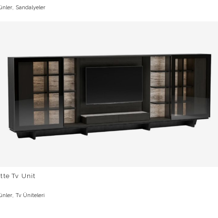
,
ünler
Sandalyeler
tte Tv Unit
,
ünler
Tv Üniteleri