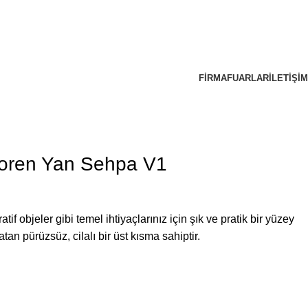
FIRMA
FUARLAR
İLETIŞIM
oren Yan Sehpa V1
f objeler gibi temel ihtiyaçlarınız için şık ve pratik bir yüzey
n pürüzsüz, cilalı bir üst kısma sahiptir.