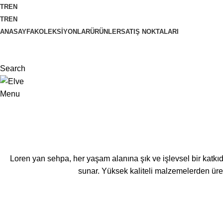
TR
EN
TR
EN
ANASAYFA
KOLEKSIYONLAR
ÜRÜNLER
SATIŞ NOKTALARI
Search
Menu
Loren yan sehpa, her yaşam alanına şık ve işlevsel bir katkıdır
sunar. Yüksek kaliteli malzemelerden üret