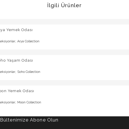
İlgili Ürünler
rya Yemek Odası
,
leksiyonlar
Arya Collection
oho Yaşam Odası
,
leksiyonlar
Soho Collection
oon Yemek Odası
,
leksiyonlar
Moon Collection
Bültenimize Abone Olun