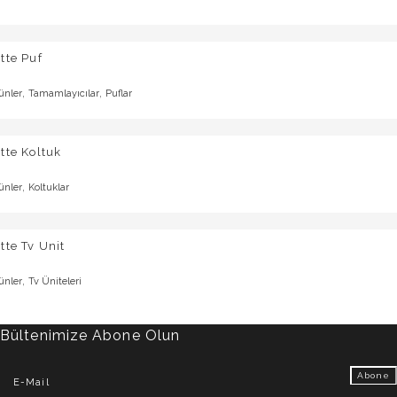
tte Puf
,
,
ünler
Tamamlayıcılar
Puflar
tte Koltuk
,
ünler
Koltuklar
tte Tv Unit
,
ünler
Tv Üniteleri
Bültenimize Abone Olun