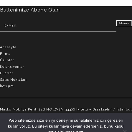
Bültenimize Abone Olun
Anasayfa
Firma
Ürünler
Koleksiyonlar
Fuarlar
Satış Noktaları
İletişim
Masko Mobilya Kenti 14B NO 17-19, 34306 İkitelli – Başakşehir / İstanbul
info@elvemobilya.com.tr
Web sitemizde size en iyi deneyimi sunabilmemiz için çerezleri
kullanıyoruz. Bu siteyi kullanmaya devam ederseniz, bunu kabul
+90 542 651 88 18