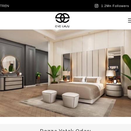
TR
EN