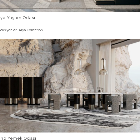
rya Yaşam Odası
,
leksiyonlar
Arya Collection
oho Yemek Odası