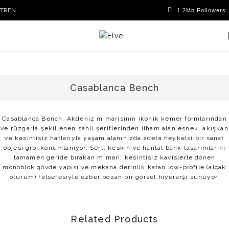
TR
EN
Casablanca Bench
Casablanca Bench, Akdeniz mimarisinin ikonik kemer formlarından
ve rüzgarla şekillenen sahil şeritlerinden ilham alan esnek, akışkan
ve kesintisiz hatlarıyla yaşam alanınızda adeta heykelsi bir sanat
objesi gibi konumlanıyor. Sert, keskin ve hantal bank tasarımlarını
tamamen geride bırakan mimari; kesintisiz kavislerle dönen
monoblok gövde yapısı ve mekana derinlik katan low-profile (alçak
oturum) felsefesiyle ezber bozan bir görsel hiyerarşi sunuyor.
Related Products