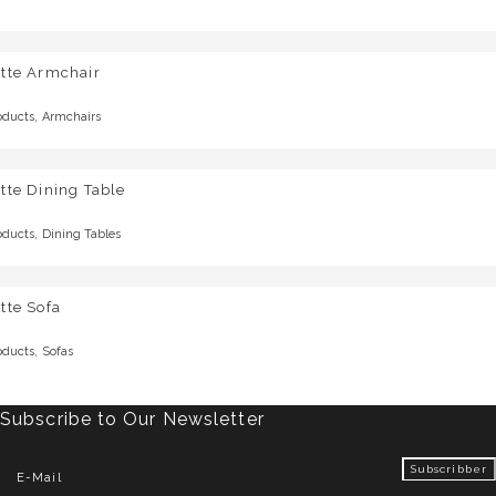
otte Armchair
,
oducts
Armchairs
tte Dining Table
,
oducts
Dining Tables
tte Sofa
,
oducts
Sofas
Subscribe to Our Newsletter