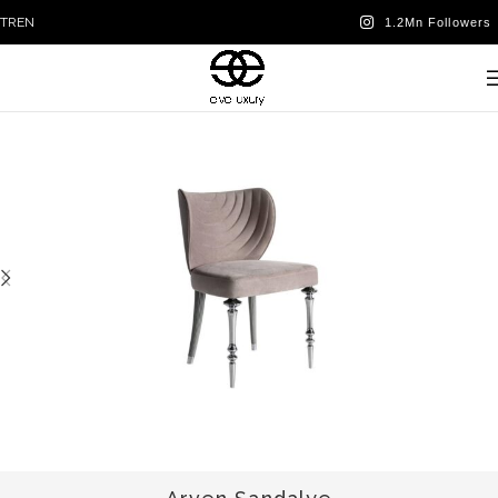
TR
EN