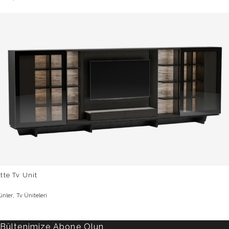
tte Tv Unit
,
ünler
Tv Üniteleri
Bültenimize Abone Olun