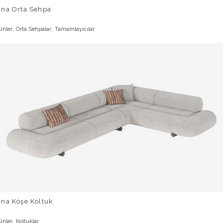
una Orta Sehpa
,
,
ünler
Orta Sehpalar
Tamamlayıcılar
una Köşe Koltuk
,
ünler
Koltuklar