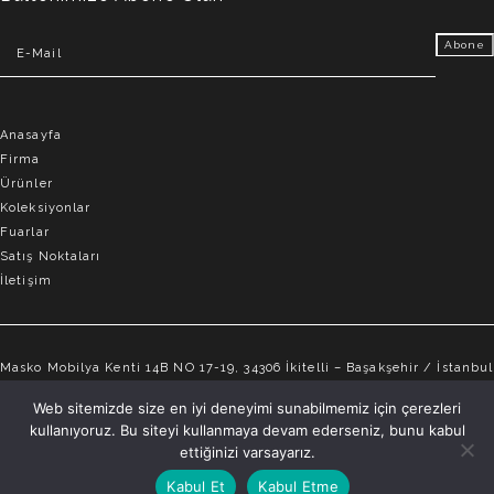
Anasayfa
Firma
Ürünler
Koleksiyonlar
Fuarlar
Satış Noktaları
İletişim
Masko Mobilya Kenti 14B NO 17-19, 34306 İkitelli – Başakşehir / İstanbul
info@elvemobilya.com.tr
Web sitemizde size en iyi deneyimi sunabilmemiz için çerezleri
kullanıyoruz. Bu siteyi kullanmaya devam ederseniz, bunu kabul
+90 542 651 88 18
ettiğinizi varsayarız.
Kabul Et
Kabul Etme