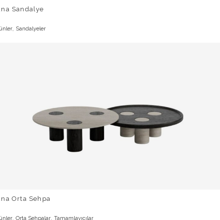
una Sandalye
,
ünler
Sandalyeler
una Orta Sehpa
,
,
ünler
Orta Sehpalar
Tamamlayıcılar