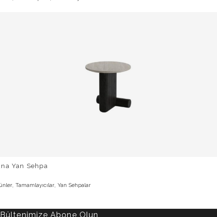
una Yan Sehpa
,
,
ünler
Tamamlayıcılar
Yan Sehpalar
Bültenimize Abone Olun