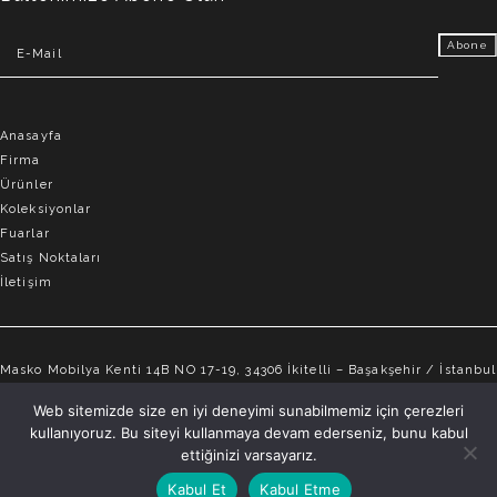
Anasayfa
Firma
Ürünler
Koleksiyonlar
Fuarlar
Satış Noktaları
İletişim
Masko Mobilya Kenti 14B NO 17-19, 34306 İkitelli – Başakşehir / İstanbul
info@elvemobilya.com.tr
Web sitemizde size en iyi deneyimi sunabilmemiz için çerezleri
kullanıyoruz. Bu siteyi kullanmaya devam ederseniz, bunu kabul
+90 542 651 88 18
ettiğinizi varsayarız.
Kabul Et
Kabul Etme