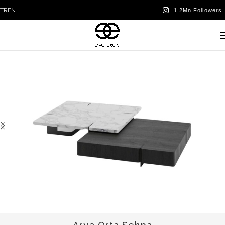
TR
EN