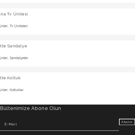
na Tv Ünitesi
,
ünler
Tv Üniteleri
tte Sandalye
,
ünler
Sandalyeler
tte Koltuk
,
ünler
Koltuklar
Bültenimize Abone Olun