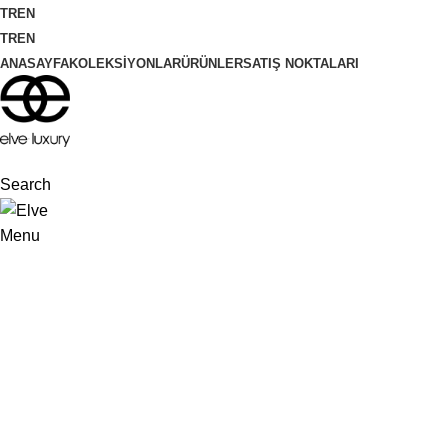
TR
EN
TR
EN
ANASAYFA
KOLEKSIYONLAR
ÜRÜNLER
SATIŞ NOKTALARI
Search
Menu