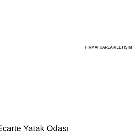
FIRMA
FUARLAR
İLETIŞIM
Ecarte Yatak Odası