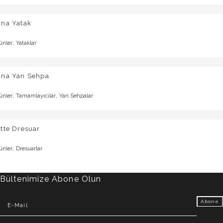
una Yatak
,
ünler
Yataklar
una Yan Sehpa
,
,
ünler
Tamamlayıcılar
Yan Sehpalar
tte Dresuar
,
ünler
Dresuarlar
Bültenimize Abone Olun