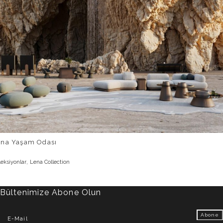
ena Yaşam Odası
,
leksiyonlar
Lena Collection
Bültenimize Abone Olun