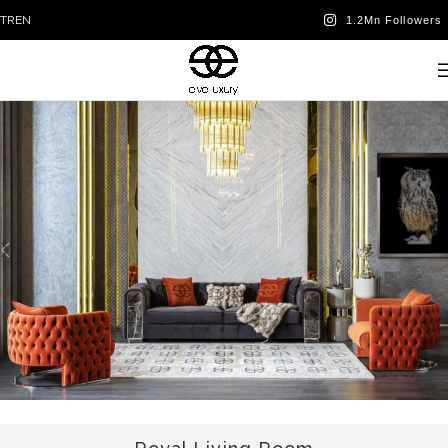
TR
EN