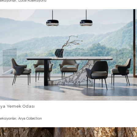
,
leksiyonlar
Lotte Koleksiyonu
rya Yemek Odası
,
leksiyonlar
Arya Collection