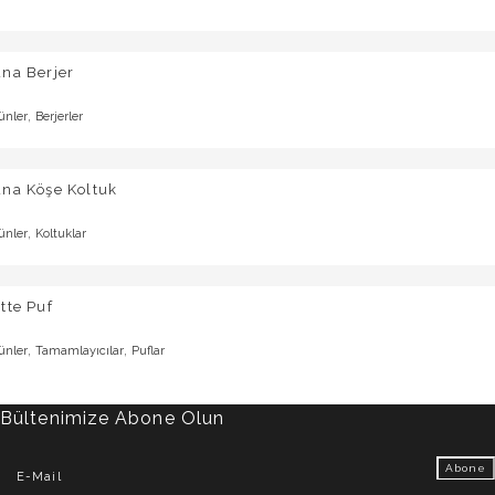
na Berjer
,
ünler
Berjerler
una Köşe Koltuk
,
ünler
Koltuklar
tte Puf
,
,
ünler
Tamamlayıcılar
Puflar
Bültenimize Abone Olun