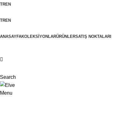
TR
EN
TR
EN
ANASAYFA
KOLEKSIYONLAR
ÜRÜNLER
SATIŞ NOKTALARI
Search
Menu