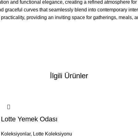
n and functional elegance, creating a refined atmosphere for yo
nd graceful curves that seamlessly blend into contemporary inter
d practicality, providing an inviting space for gatherings, meals,
İlgili Ürünler
Lotte Yemek Odası
Koleksiyonlar
,
Lotte Koleksiyonu