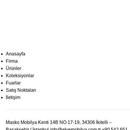
Anasayfa
Firma
Ürünler
Koleksiyonlar
Fuarlar
Satış Noktaları
İletişim
Masko Mobilya Kenti 14B NO 17-19, 34306 İkitelli –
Başakşehir / İstanbul
info@elvemobilya.com.tr
+90 542 651