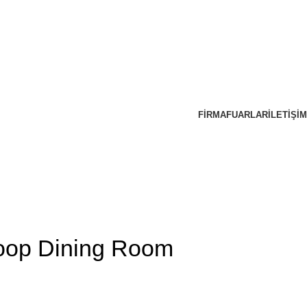
FIRMA
FUARLAR
İLETIŞIM
oop Dining Room