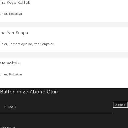
una Köşe Koltuk
,
ünler
Koltuklar
una Yan Sehpa
,
,
ünler
Tamamlayıcılar
Yan Sehpalar
tte Koltuk
,
ünler
Koltuklar
Bültenimize Abone Olun