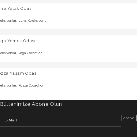
una Yatak Odası
,
leksiyonlar
Luna Koleksiyonu
ega Yemek Odası
,
leksiyonlar
Vega Collection
ozza Yaşam Odası
,
leksiyonlar
Rozza Collection
Bültenimize Abone Olun