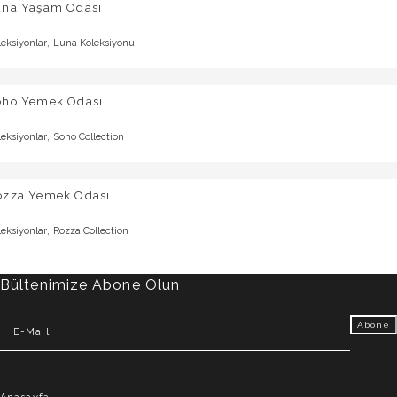
una Yaşam Odası
,
leksiyonlar
Luna Koleksiyonu
oho Yemek Odası
,
leksiyonlar
Soho Collection
ozza Yemek Odası
,
leksiyonlar
Rozza Collection
Bültenimize Abone Olun