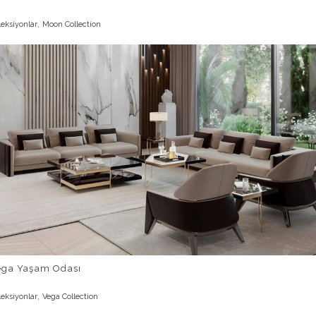
,
leksiyonlar
Moon Collection
ega Yaşam Odası
,
leksiyonlar
Vega Collection