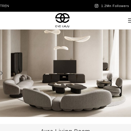
TR
EN