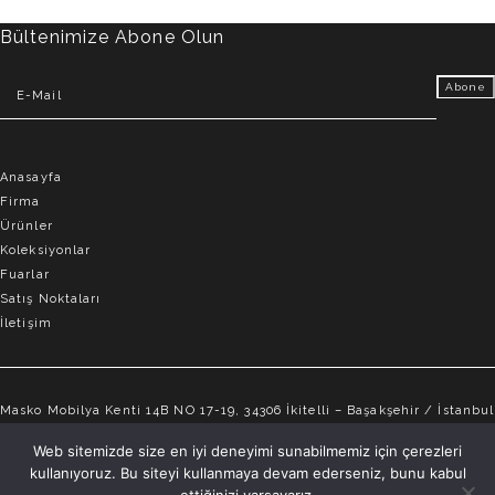
Bültenimize Abone Olun
Anasayfa
Firma
Ürünler
Koleksiyonlar
Fuarlar
Satış Noktaları
İletişim
Masko Mobilya Kenti 14B NO 17-19, 34306 İkitelli – Başakşehir / İstanbul
info@elvemobilya.com.tr
Web sitemizde size en iyi deneyimi sunabilmemiz için çerezleri
kullanıyoruz. Bu siteyi kullanmaya devam ederseniz, bunu kabul
+90 542 651 88 18