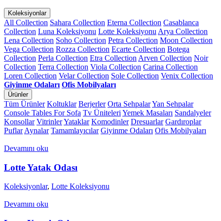
Koleksiyonlar
All Collection
Sahara Collection
Eterna Collection
Casablanca
Collection
Luna Koleksiyonu
Lotte Koleksiyonu
Arya Collection
Lena Collection
Soho Collection
Petra Collection
Moon Collection
Vega Collection
Rozza Collection
Ecarte Collection
Botega
Collection
Perla Collection
Etra Collection
Arven Collection
Noir
Collection
Terra Collection
Viola Collection
Carina Collection
Loren Collection
Velar Collection
Sole Collection
Venix Collection
Giyinme Odaları
Ofis Mobilyaları
Ürünler
Tüm Ürünler
Koltuklar
Berjerler
Orta Sehpalar
Yan Sehpalar
Console Tables For Sofa
Tv Üniteleri
Yemek Masaları
Sandalyeler
Konsollar
Vitrinler
Yataklar
Komodinler
Dresuarlar
Gardıroplar
Puflar
Aynalar
Tamamlayıcılar
Giyinme Odaları
Ofis Mobilyaları
Devamını oku
Lotte Yatak Odası
Koleksiyonlar
,
Lotte Koleksiyonu
Devamını oku