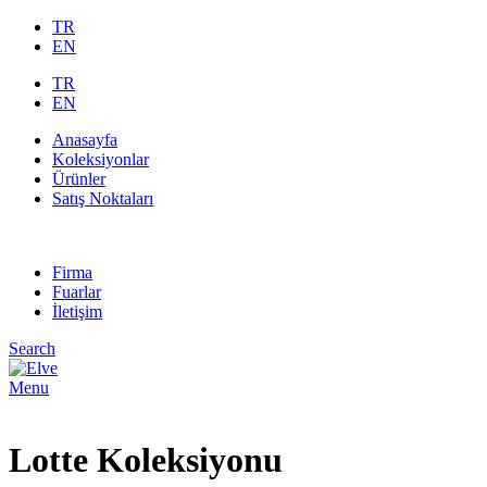
TR
EN
TR
EN
Anasayfa
Koleksiyonlar
Ürünler
Satış Noktaları
Firma
Fuarlar
İletişim
Search
Menu
Lotte Koleksiyonu