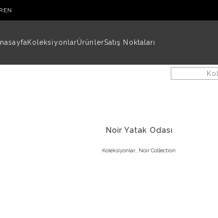
R
EN
nasayfa
Koleksiyonlar
Ürünler
Satış Noktaları
Ko
Noir Yatak Odası
,
Koleksiyonlar
Noir Collection