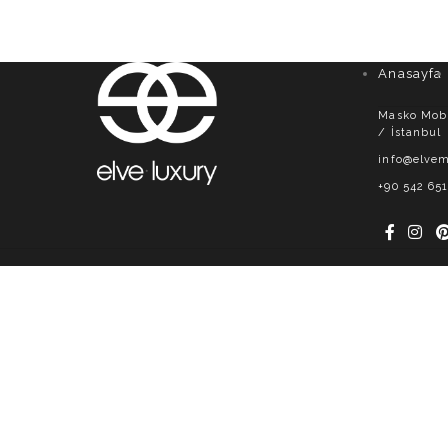
Anasayfa
Masko Mobil
/ İstanbul
info@elvem
+90 542 651