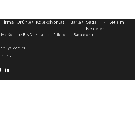
Firma
Ürünler
Koleksiyonlar
Fuarlar
Satış
İletişim
Noktaları
ya Kenti 14B NO 17-19, 34306 İkitelli – Başakşehir
obilya.com.tr
 88 18