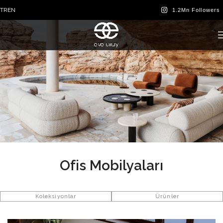
TR
EN
Ofis Mobilyaları
Koleksiyonlar
Ürünler