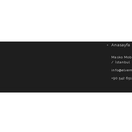
Anasayfa
Masko Mobil
/ İstanbul
info@elvem
+90 542 651