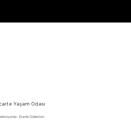
Firma
Fuarlar
İletişim
carte Yaşam Odası
,
leksiyonlar
Ecarte Collection