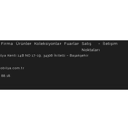
Firma
Ürünler
Koleksiyonlar
Fuarlar
Satış
İletişim
Noktaları
ya Kenti 14B NO 17-19, 34306 İkitelli – Başakşehir
obilya.com.tr
 88 18