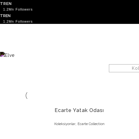
TR
EN
TR
EN
Anasayfa
Koleksiyonlar
Ürünler
Satış Noktaları
Search
Menu
Ko
Ecarte Yatak Odası
,
Koleksiyonlar
Ecarte Collection